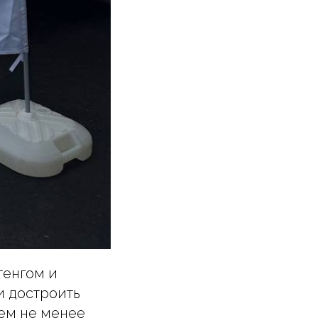
тенгом и
и достроить
Тем не менее