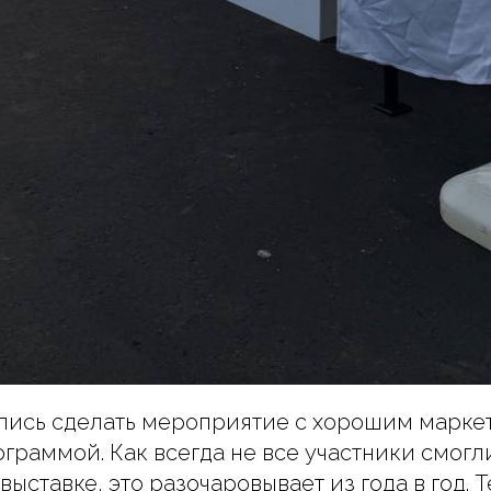
лись сделать мероприятие с хорошим марке
граммой. Как всегда не все участники смогл
выставке, это разочаровывает из года в год. 