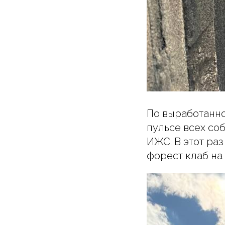
По выработанно
пульсе всех со
ИЖС. В этот ра
форест клаб на