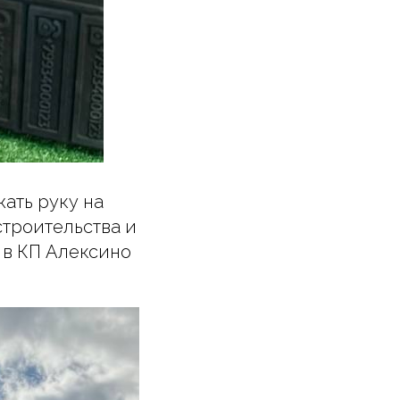
ать руку на
строительства и
" в КП Алексино